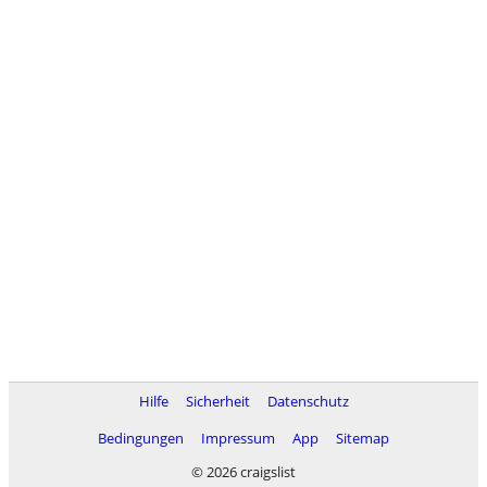
Hilfe
Sicherheit
Datenschutz
Bedingungen
Impressum
App
Sitemap
© 2026 craigslist