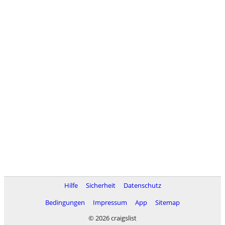
Hilfe
Sicherheit
Datenschutz
Bedingungen
Impressum
App
Sitemap
© 2026 craigslist