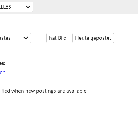
ALLES
stes
hat Bild
Heute gepostet
es:
hen
ified when new postings are available