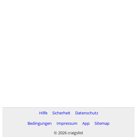
Hilfe
Sicherheit
Datenschutz
Bedingungen
Impressum
App
Sitemap
© 2026 craigslist