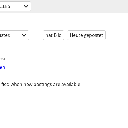
ALLES
stes
hat Bild
Heute gepostet
es:
hen
ified when new postings are available