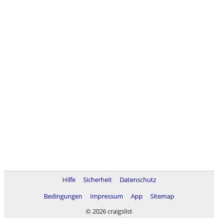
Hilfe
Sicherheit
Datenschutz
Bedingungen
Impressum
App
Sitemap
© 2026 craigslist