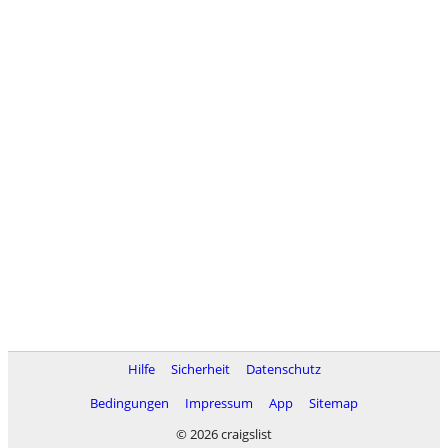
Hilfe
Sicherheit
Datenschutz
Bedingungen
Impressum
App
Sitemap
© 2026 craigslist