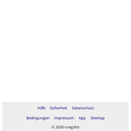
Hilfe
Sicherheit
Datenschutz
Bedingungen
Impressum
App
Sitemap
© 2026 craigslist