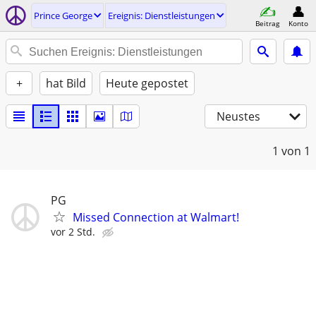
Prince George
Ereignis: Dienstleistungen
Beitrag
Konto
+
hat Bild
Heute gepostet
Neustes
1
von 1
PG
Missed Connection at Walmart!
vor 2 Std.