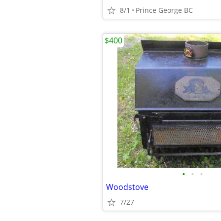
8/1
Prince George BC
$400
•
•
•
Woodstove
7/27