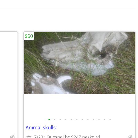
$60
•
•
•
•
•
•
•
•
•
•
•
•
Animal skulls
7/20
Quesnel bc 9247 nazko rd