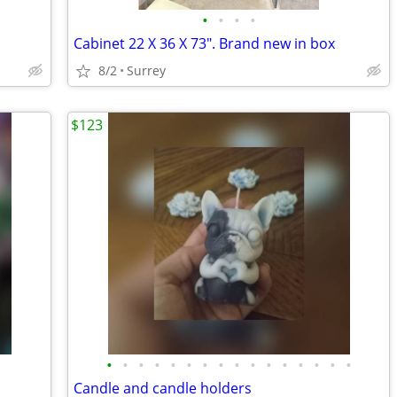
•
•
•
•
Cabinet 22 X 36 X 73". Brand new in box
8/2
Surrey
$123
•
•
•
•
•
•
•
•
•
•
•
•
•
•
•
•
Candle and candle holders