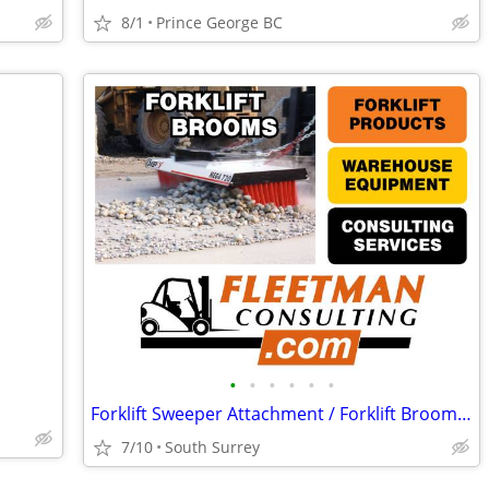
8/1
Prince George BC
•
•
•
•
•
•
Forklift Sweeper Attachment / Forklift Broom For Sale
7/10
South Surrey