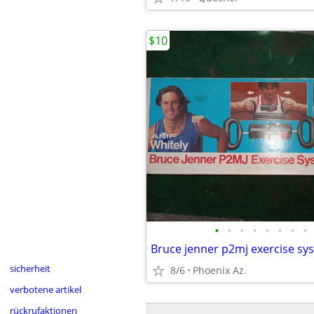
$10
•
•
•
•
•
•
•
•
Bruce jenner p2mj exercise sy
sicherheit
8/6
Phoenix Az.
verbotene artikel
rückrufaktionen