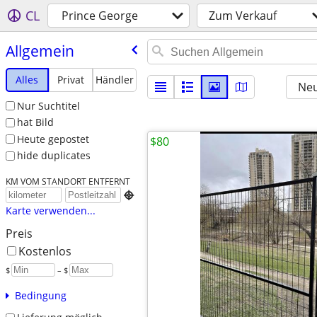
CL
Prince George
Zum Verkauf
Allgemein
Alles
Privat
Händler
Neu
Nur Suchtitel
hat Bild
Heute gepostet
$80
hide duplicates
KM VOM STANDORT ENTFERNT

Karte verwenden...
Preis
Kostenlos
$
– $
Bedingung