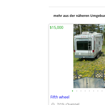
mehr aus der näheren Umgebung
$15,000
•
•
•
•
•
•
•
•
Fifth wheel
7/19
Quesnel