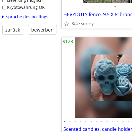
Lieferung möglich
•
Kryptowährung OK
HEVYDUTY fence. 9.5 X 6' bran
sprache des postings
8/4
surrey
zurück
bewerben
$123
•
•
•
•
•
•
•
•
•
•
•
•
•
Scented candles, candle holde