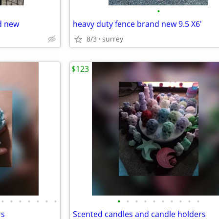
•
d new
heavy duty fence brand new 9.5 X6'
8/3
surrey
$123
•
•
•
•
•
•
•
•
•
•
•
•
•
•
•
•
•
rs
Scented candles and candle holders