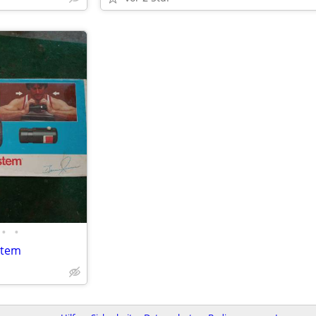
•
•
stem