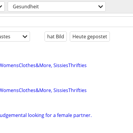
Gesundheit
stes
hat Bild
Heute gepostet
omensClothes&More, SissiesThrifties
omensClothes&More, SissiesThrifties
udgemental looking for a female partner.