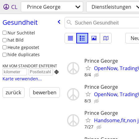
CL
Prince George
Dienstleistungen
Gesundheit
Nur Suchtitel
Neu
hat Bild
Heute gepostet
hide duplicates
Prince George
KM VOM STANDORT ENTFERNT
OpenNow, TradingW

8/4
Karte verwenden...
Prince George
zurück
bewerben
OpenNow, TradingW
8/3
Prince George
Handsome,fit,non j
7/27