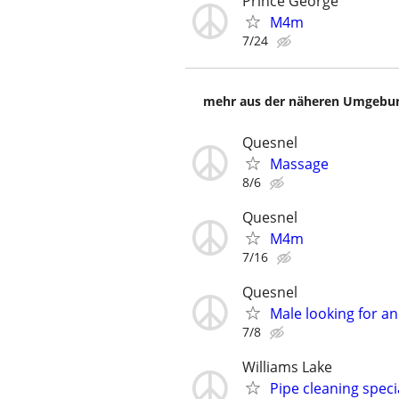
Prince George
M4m
7/24
mehr aus der näheren Umgebung
Quesnel
Massage
8/6
Quesnel
M4m
7/16
Quesnel
Male looking for a
7/8
Williams Lake
Pipe cleaning specia