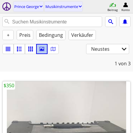
Prince George
Musikinstrumente
Beitrag
Konto
+
Preis
Bedingung
Verkäufer
Neustes
1
von 3
$350