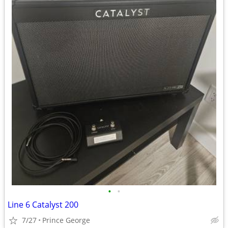
•
•
Line 6 Catalyst 200
7/27
Prince George