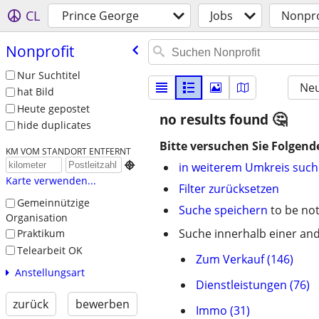
CL
Prince George
Jobs
Nonpro
Nonprofit
Nur Suchtitel
Neu
hat Bild
Heute gepostet
no results found
hide duplicates
Bitte versuchen Sie Folgend
KM VOM STANDORT ENTFERNT

in weiterem Umkreis suc
Karte verwenden...
Filter zurücksetzen
Gemeinnützige
Suche speichern
to be not
Organisation
Suche innerhalb einer and
Praktikum
Telearbeit OK
Zum Verkauf (146)
Anstellungsart
Dienstleistungen (76)
zurück
bewerben
Immo (31)