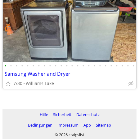
•
•
•
•
•
•
•
•
•
•
•
•
•
•
•
•
•
•
•
•
•
•
•
•
Samsung Washer and Dryer
7/30
Williams Lake
Hilfe
Sicherheit
Datenschutz
Bedingungen
Impressum
App
Sitemap
© 2026 craigslist