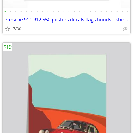
•
•
•
•
•
•
•
•
•
•
•
•
•
•
•
•
•
•
•
•
•
•
•
•
Porsche 911 912 550 posters decals flags hoods t-shirts caps
7/30
$19