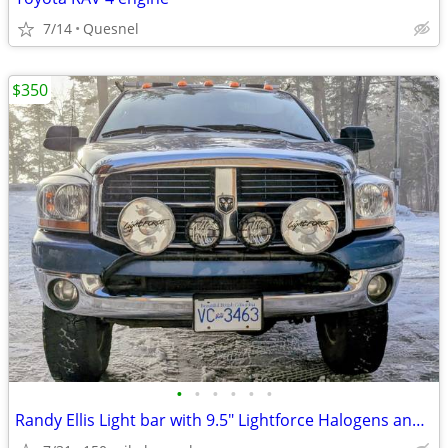
7/14
Quesnel
$350
•
•
•
•
•
•
Randy Ellis Light bar with 9.5" Lightforce Halogens and KC Daylighters