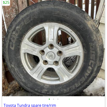
$25
•
•
•
Toyota Tundra spare tire/rim