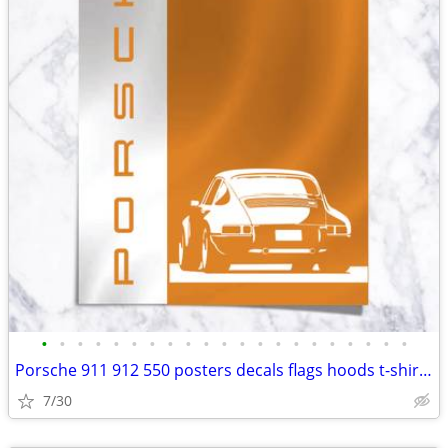
•
•
•
•
•
•
•
•
•
•
•
•
•
•
•
•
•
•
•
•
•
Porsche 911 912 550 posters decals flags hoods t-shirts caps
7/30