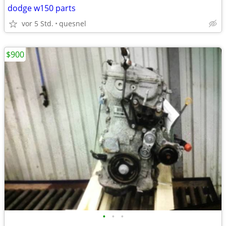
dodge w150 parts
vor 5 Std.
quesnel
$900
•
•
•