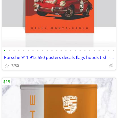
•
•
•
•
•
•
•
•
•
•
•
•
•
•
•
•
•
•
•
•
•
•
•
•
Porsche 911 912 550 posters decals flags hoods t-shirts caps
7/30
$19