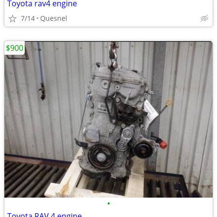
Toyota rav4 engine
7/14
Quesnel
$900
•
Toyota RAV 4 engine