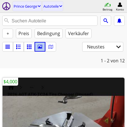
Prince George
Autoteile
Beitrag
Konto
+
Preis
Bedingung
Verkäufer
Neustes
1 - 2
von 12
$4,000