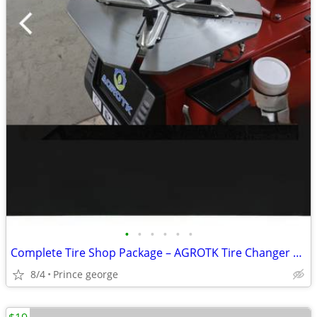
•
•
•
•
•
•
Complete Tire Shop Package – AGROTK Tire Changer + Digital Wheel Balan
8/4
Prince george