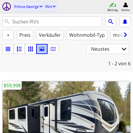
Prince George
RVs
Beitrag
Konto
+
Preis
Verkäufer
Wohnmobil-Typ
modellja
Neustes
1 - 2
von 6
$59,998