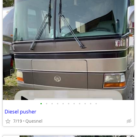
•
•
•
•
•
•
•
•
•
•
•
Diesel pusher
7/19
Quesnel