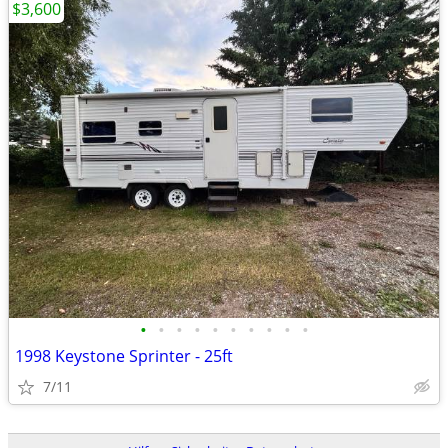
$3,600
•
•
•
•
•
•
•
•
•
•
1998 Keystone Sprinter - 25ft
7/11