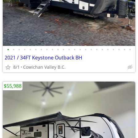
•
•
•
•
•
•
•
•
•
•
•
•
•
•
•
•
•
•
•
•
•
•
•
2021 / 34FT Keystone Outback BH
8/1
Cowichan Valley B.C.
$55,988