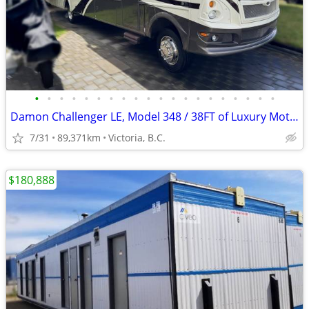
•
•
•
•
•
•
•
•
•
•
•
•
•
•
•
•
•
•
•
•
Damon Challenger LE, Model 348 / 38FT of Luxury Motor Coach
7/31
89,371km
Victoria, B.C.
$180,888