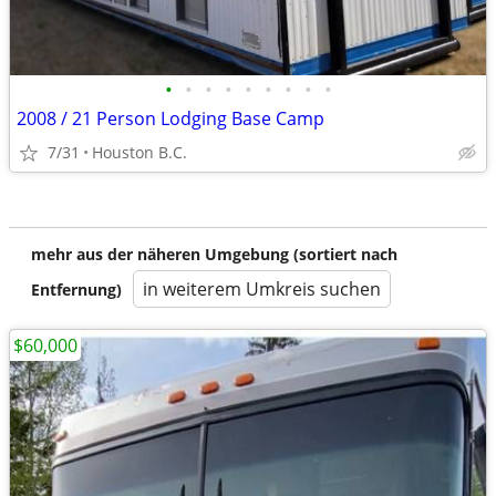
•
•
•
•
•
•
•
•
•
2008 / 21 Person Lodging Base Camp
7/31
Houston B.C.
mehr aus der näheren Umgebung (sortiert nach
in weiterem Umkreis suchen
Entfernung)
$60,000