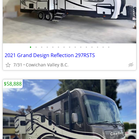
•
•
•
•
•
•
•
•
•
•
•
•
•
•
•
2021 Grand Design Reflection 297RSTS
7/31
Cowichan Valley B.C.
$58,888