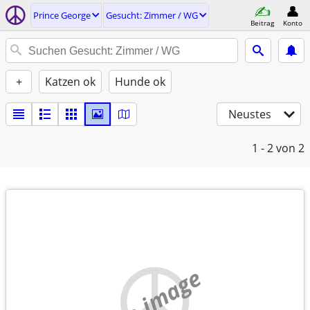
Prince George
Gesucht: Zimmer / WG
Beitrag
Konto
+
Katzen ok
Hunde ok
Neustes
1 - 2
von 2
no image