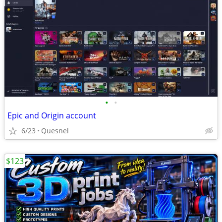
•
•
Epic and Origin account
6/23
Quesnel
$123